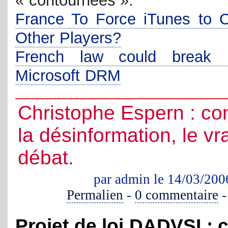
« contournées ».
France To Force iTunes to 
Other Players?
French law could break i
Microsoft DRM
Christophe Espern : co
la désinformation, le vra
débat.
par admin le 14/03/200
Permalien
-
0 commentaire
Projet de loi DADVSI : 