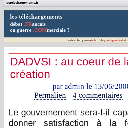
lestelechargements.fr
les téléchargements
débat
.FR
ancais
ou guerre
.COM
merciale ?
lestelechargements
.fr
: blog
indépendant
d'
DADVSI : au coeur de l
création
par admin le 13/06/200
Permalien
-
4 commentaires
Le gouvernement sera-t-il cap
donner satisfaction à la 