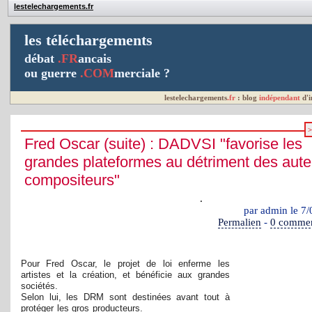
lestelechargements.fr
les téléchargements
débat
.FR
ancais
ou guerre
.COM
merciale ?
lestelechargements
.fr
: blog
indépendant
d'
Fred Oscar (suite) : DADVSI "favorise les
grandes plateformes au détriment des aute
compositeurs"
.
par admin le 7
Permalien
-
0 commen
Pour Fred Oscar, le projet de loi enferme les
artistes et la création, et bénéficie aux grandes
sociétés.
Selon lui, les DRM sont destinées avant tout à
protéger les gros producteurs.