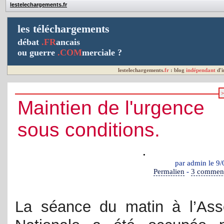
lestelechargements.fr
les téléchargements
débat
.FR
ancais
ou guerre
.COM
merciale ?
lestelechargements
.fr
: blog
indépendant
d'
Maintien de l'urgence
sous conditions.
.
par admin le 9
Permalien
-
3 comment
La séance du matin à l’As